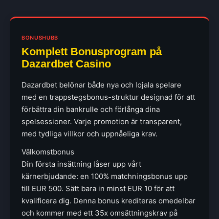
BONUSHUBB
Komplett Bonusprogram på
Dazardbet Casino
Dazardbet belönar både nya och lojala spelare
med en trappstegsbonus-struktur designad för att
förbättra din bankrulle och förlånga dina
spelsessioner. Varje promotion är transparent,
med tydliga villkor och uppnåeliga krav.
Välkomstbonus
Din första insättning låser upp vårt
kärnerbjudande: en 100% matchningsbonus upp
till EUR 500. Sätt bara in minst EUR 10 för att
kvalificera dig. Denna bonus krediteras omedelbar
och kommer med ett 35x omsättningskrav på