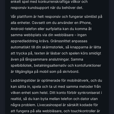
enkelt spel med konkurrenskraftiga villkor och
responsiv kundsupport när du behöver det.
Vår plattform är helt responsiv och fungerar sömlöst på
alla enheter. Oavsett om du använder en iPhone,
Android-telefon eller surfplatta kan du komma åt
samma webbplats via din webbläsare – ingen
appnedladdning krävs. Gränssnittet anpassas
automatiskt till din skärmstorlek, så knapparna är lätta
att trycka på, texten är läsbar och spelen körs smidigt
även på långsammare anslutningar. Samma
spelbibliotek, betalningsalternativ och kontofunktioner
är tillgängliga på mobil som på skrivbord.
Laddningstider är optimerade för mobilnätverk, och du
kan sätta in, spela och ta ut med samma metoder från
vilken enhet som helst. Ditt konto förblir synkroniserat i
realtid, så du kan byta mellan telefon och dator utan
några problem. Livecasinospel är särskilt kodade för
att fungera på alla webbläsare, och touchkontroller är