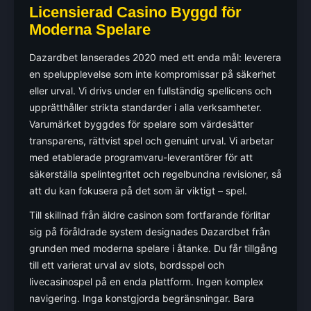
Licensierad Casino Byggd för
Moderna Spelare
Dazardbet lanserades 2020 med ett enda mål: leverera
en spelupplevelse som inte kompromissar på säkerhet
eller urval. Vi drivs under en fullständig spellicens och
upprätthåller strikta standarder i alla verksamheter.
Varumärket byggdes för spelare som värdesätter
transparens, rättvist spel och genuint urval. Vi arbetar
med etablerade programvaru-leverantörer för att
säkerställa spelintegritet och regelbundna revisioner, så
att du kan fokusera på det som är viktigt – spel.
Till skillnad från äldre casinon som fortfarande förlitar
sig på föråldrade system designades Dazardbet från
grunden med moderna spelare i åtanke. Du får tillgång
till ett varierat urval av slots, bordsspel och
livecasinospel på en enda plattform. Ingen komplex
navigering. Inga konstgjorda begränsningar. Bara