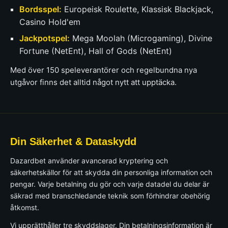
Bordsspel:
Europeisk Roulette, Klassisk Blackjack,
Casino Hold'em
Jackpotspel:
Mega Moolah (Microgaming), Divine
Fortune (NetEnt), Hall of Gods (NetEnt)
Med över 150 speleverantörer och regelbundna nya
utgåvor finns det alltid något nytt att upptäcka.
Din Säkerhet & Dataskydd
Dazardbet använder avancerad kryptering och
säkerhetskällor för att skydda din personliga information och
pengar. Varje betalning du gör och varje datadel du delar är
säkrad med branschledande teknik som förhindrar obehörig
åtkomst.
Vi upprätthåller tre skyddslager. Din betalningsinformation är