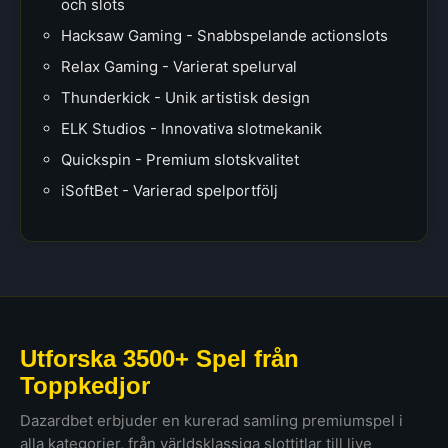
och slots
Hacksaw Gaming - Snabbspelande actionslots
Relax Gaming - Varierat spelurval
Thunderkick - Unik artistisk design
ELK Studios - Innovativa slotmekanik
Quickspin - Premium slotskvalitet
iSoftBet - Varierad spelportfölj
Utforska 3500+ Spel från
Toppkedjor
Dazardbet erbjuder en kurerad samling premiumspel i
alla kategorier, från världsklassiga slottitlar till live