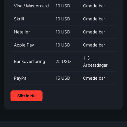
Visa / Mastercard
10 USD
Omedelbar
In
Skrill
10 USD
Omedelbar
In
Neteller
10 USD
Omedelbar
In
Apple Pay
10 USD
Omedelbar
In
1-3
Banköverföring
25 USD
In
Arbetsdagar
PayPal
15 USD
Omedelbar
In
Sätt In Nu