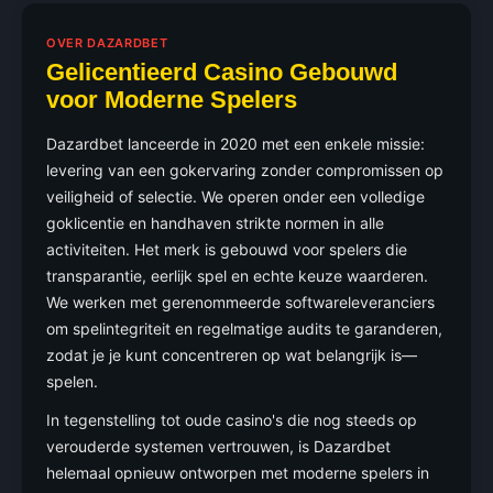
OVER DAZARDBET
Gelicentieerd Casino Gebouwd
voor Moderne Spelers
Dazardbet lanceerde in 2020 met een enkele missie:
levering van een gokervaring zonder compromissen op
veiligheid of selectie. We operen onder een volledige
goklicentie en handhaven strikte normen in alle
activiteiten. Het merk is gebouwd voor spelers die
transparantie, eerlijk spel en echte keuze waarderen.
We werken met gerenommeerde softwareleveranciers
om spelintegriteit en regelmatige audits te garanderen,
zodat je je kunt concentreren op wat belangrijk is—
spelen.
In tegenstelling tot oude casino's die nog steeds op
verouderde systemen vertrouwen, is Dazardbet
helemaal opnieuw ontworpen met moderne spelers in