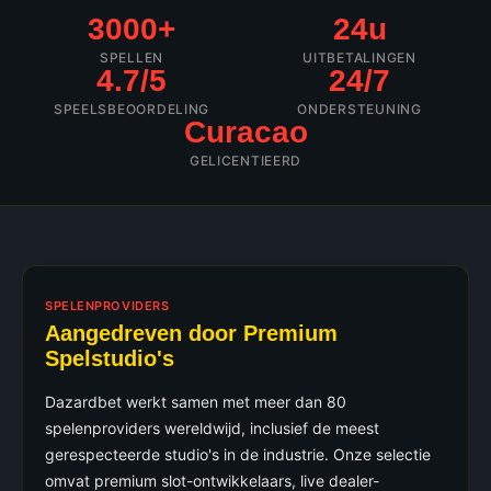
3000+
24u
SPELLEN
UITBETALINGEN
4.7/5
24/7
SPEELSBEOORDELING
ONDERSTEUNING
Curacao
GELICENTIEERD
SPELENPROVIDERS
Aangedreven door Premium
Spelstudio's
Dazardbet werkt samen met meer dan 80
spelenproviders wereldwijd, inclusief de meest
gerespecteerde studio's in de industrie. Onze selectie
omvat premium slot-ontwikkelaars, live dealer-