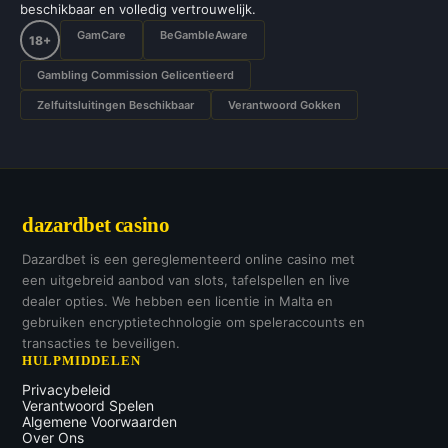
beschikbaar en volledig vertrouwelijk.
GamCare
BeGambleAware
18+
Gambling Commission Gelicentieerd
Zelfuitsluitingen Beschikbaar
Verantwoord Gokken
dazardbet casino
Dazardbet is een gereglementeerd online casino met
een uitgebreid aanbod van slots, tafelspellen en live
dealer opties. We hebben een licentie in Malta en
gebruiken encryptietechnologie om speleraccounts en
transacties te beveiligen.
HULPMIDDELEN
Privacybeleid
Verantwoord Spelen
Algemene Voorwaarden
Over Ons