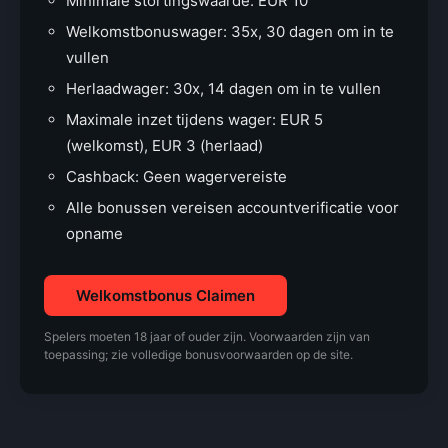
Minimale stortingswaarde: EUR 10
Welkomstbonuswager: 35x, 30 dagen om in te
vullen
Herlaadwager: 30x, 14 dagen om in te vullen
Maximale inzet tijdens wager: EUR 5
(welkomst), EUR 3 (herlaad)
Cashback: Geen wagervereiste
Alle bonussen vereisen accountverificatie voor
opname
Welkomstbonus Claimen
Spelers moeten 18 jaar of ouder zijn. Voorwaarden zijn van
toepassing; zie volledige bonusvoorwaarden op de site.