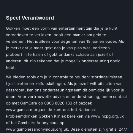
Speel Verantwoord
Gokken moet een vorm van entertainment zijn die je je kunt
veroorloven te verliezen, nooit een manier om geld te
verdienen. Het is alleen voor degenen van 18 jaar en ouder. Als
je merkt dat je meer gokt dan je van plan was, verliezen
probeert in te halen of gokt ondanks schade aan jezelf of
anderen, dit zijn tekenen dat je mogelijk ondersteuning nodig
hebt.
We bieden tools om je in controle te houden: stortingslimieten,
tijdslimieten en zelfuitsluitingen. Als je jezelf wilt uitsluiten van
dazardbet, kan ons ondersteuningsteam dit onmiddellijk voor je
doen. Voor vertrouwelijk advies en ondersteuning, neem contact
op met GamCare op 0808 8020 133 of bezoek
www.gamcare.org.uk. Je kunt ook het Nationaal
Probleemdrinken Gokken Kliniek bereiken via www.ncpg.org.uk
of bel Gamblers Anonymous op
www.gamblersanonymous.org.uk. Deze diensten zijn gratis, 24/7