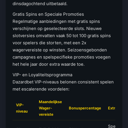
dinsdagochtend uitbetaald.
Gratis Spins en Speciale Promoties
Regelmatige aanbiedingen met gratis spins
verschijnen op geselecteerde slots. Nieuwe
slotversies omvatten vaak 50 tot 100 gratis spins
voor spelers die storten, met een 2x
wagervereiste op winsten. Seizoensgebonden
campagnes en spelspecifieke promoties voegen
het hele jaar door extra waarde toe.
VIP- en Loyaliteitsprogramma
Dazardbet VIP-niveaus belonen consistent spelen
met escalerende voordelen:
Maandelijkse
VIP-
Wager-
Bonuspercentage
Extra Voor
niveau
vereiste
Speciale