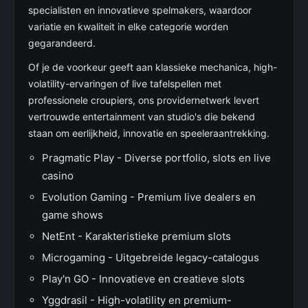
specialisten en innovatieve spelmakers, waardoor
variatie en kwaliteit in elke categorie worden
gegarandeerd.
Of je de voorkeur geeft aan klassieke mechanica, high-
volatility-ervaringen of live tafelspellen met
professionele croupiers, ons providernetwerk levert
vertrouwde entertainment van studio's die bekend
staan om eerlijkheid, innovatie en speeleraantrekking.
Pragmatic Play - Diverse portfolio, slots en live
casino
Evolution Gaming - Premium live dealers en
game shows
NetEnt - Karakteristieke premium slots
Microgaming - Uitgebreide legacy-catalogus
Play'n GO - Innovatieve en creatieve slots
Yggdrasil - High-volatility en premium-