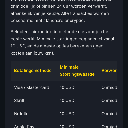
onmiddellijk of binnen 24 uur worden verwerkt,
afhankelijk van je keuze. Alle transacties worden
beschermd met standaard encryptie.
Selecteer hieronder de methode die voor jou het
beste werkt. Minimale stortingen beginnen al vanaf
10 USD, en de meeste opties berekenen geen
kosten aan jouw kant.
Minimale
Betalingsmethode
Verwerkingst
Stortingswaarde
Visa / Mastercard
10 USD
Onmiddellijk
Skrill
10 USD
Onmiddellijk
Neteller
10 USD
Onmiddellijk
Apple Pay
10 USD
Onmiddellijk